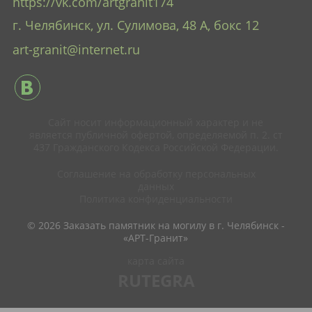
https://vk.com/artgranit174
г. Челябинск, ул. Сулимова, 48 А
, бокс 12
art-granit@internet.ru
Сайт носит информационный характер и не
является публичной офертой, определяемой п. 2. ст
437 Гражданского Кодекса Российской Федерации.
Соглашение на обработку персональных
данных
Политика конфиденциальности
© 2026 Заказать памятник на могилу в г. Челябинск -
«АРТ-Гранит»
карта сайта
RUTEGRA