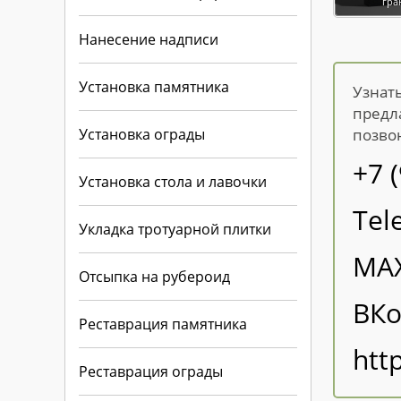
гра
Нанесение надписи
Установка памятника
Узнат
предл
Установка ограды
позво
+7 
Установка стола и лавочки
Tel
Укладка тротуарной плитки
MA
Отсыпка на рубероид
ВКо
Реставрация памятника
htt
Реставрация ограды