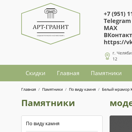
+7 (951) 1
Telegram
MAX
ВКонтак
https://v
г. Челяби
12
Скидки
Главная
Памятники
Главная
/
Памятники
/
По виду камня
/
Белый мрамор 
Памятники
моде
По виду камня