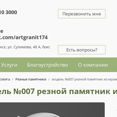
10 3000
Перезвонить мне
те
k.com/artgranit174
нск, ул. Сулимова, 48 А
, бокс
Есть вопросы?
Услуги
Благоустройство
О компании
Коелга
/
Резные памятники
/
модель №007 резной памятник из мрам
ль №007 резной памятник и