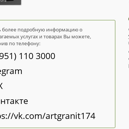
нита
ь более подробную информацию о
агаемых услугах и товарах Вы можете,
нив по телефону:
(951) 110 3000
egram
X
нтакте
ps://vk.com/artgranit174