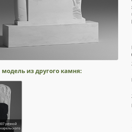
 модель из другого камня:
07 резной
 карельского