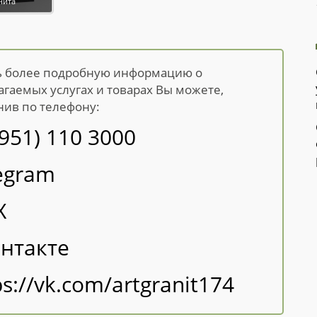
нита
ь более подробную информацию о
агаемых услугах и товарах Вы можете,
нив по телефону:
(951) 110 3000
egram
X
нтакте
ps://vk.com/artgranit174