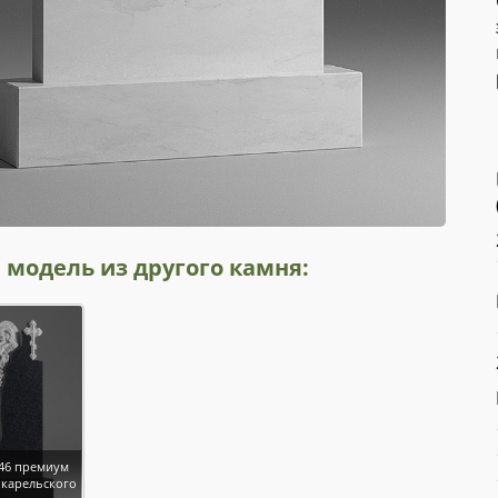
 модель из другого камня:
46 премиум
 карельского