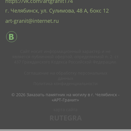
https://vk.com/artgranit174
г. Челябинск, ул. Сулимова, 48 А
, бокс 12
art-granit@internet.ru
Сайт носит информационный характер и не
является публичной офертой, определяемой п. 2. ст
437 Гражданского Кодекса Российской Федерации.
Соглашение на обработку персональных
данных
Политика конфиденциальности
© 2026 Заказать памятник на могилу в г. Челябинск -
«АРТ-Гранит»
карта сайта
RUTEGRA