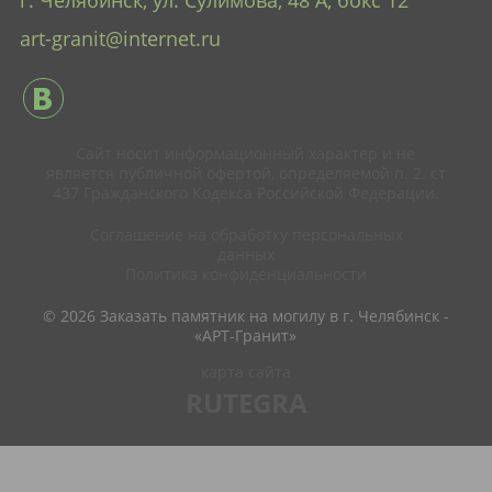
г. Челябинск, ул. Сулимова, 48 А
, бокс 12
art-granit@internet.ru
Сайт носит информационный характер и не
является публичной офертой, определяемой п. 2. ст
437 Гражданского Кодекса Российской Федерации.
Соглашение на обработку персональных
данных
Политика конфиденциальности
© 2026 Заказать памятник на могилу в г. Челябинск -
«АРТ-Гранит»
карта сайта
RUTEGRA